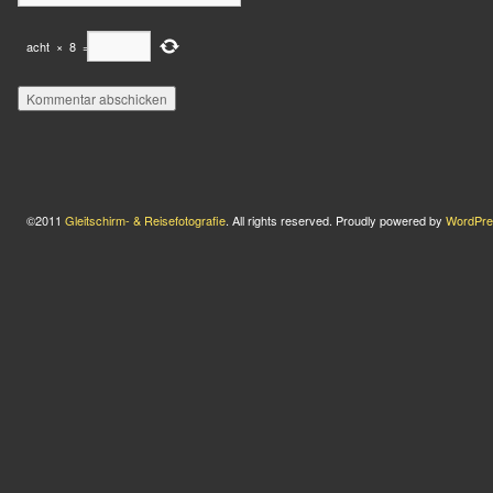
acht
×
8
=
©2011
Gleitschirm- & Reisefotografie
. All rights reserved. Proudly powered by
WordPre